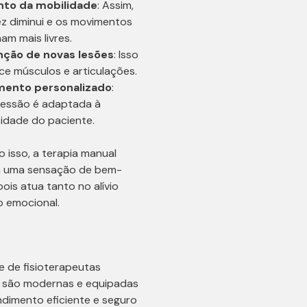
to da mobilidade
: Assim,
dez diminui e os movimentos
am mais livres.
nção de novas lesões
: Isso
ece músculos e articulações.
mento personalizado
:
essão é adaptada à
idade do paciente.
 isso, a terapia manual
a uma sensação de bem-
pois atua tanto no alívio
o emocional.
e de fisioterapeutas
es são modernas e equipadas
dimento eficiente e seguro