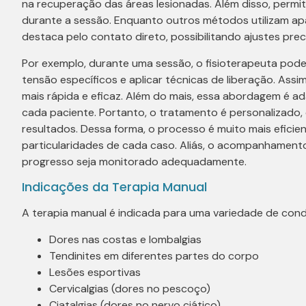
na recuperação das áreas lesionadas. Além disso, permi
durante a sessão. Enquanto outros métodos utilizam apa
destaca pelo contato direto, possibilitando ajustes pre
Por exemplo, durante uma sessão, o fisioterapeuta pode
tensão específicos e aplicar técnicas de liberação. Assi
mais rápida e eficaz. Além do mais, essa abordagem é 
cada paciente. Portanto, o tratamento é personalizado,
resultados. Dessa forma, o processo é muito mais eficie
particularidades de cada caso. Aliás, o acompanhament
progresso seja monitorado adequadamente.
Indicações da Terapia Manual
A terapia manual é indicada para uma variedade de cond
Dores nas costas e lombalgias
Tendinites em diferentes partes do corpo
Lesões esportivas
Cervicalgias (dores no pescoço)
Ciatalgias (dores no nervo ciático)