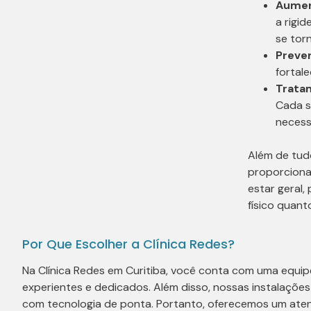
Aumen
a rigi
se torn
Preve
fortal
Trata
Cada s
necess
Além de tudo
proporcion
estar geral, 
físico quant
Por Que Escolher a Clínica Redes?
Na Clínica Redes em Curitiba, você conta com uma equip
experientes e dedicados. Além disso, nossas instalaçõ
com tecnologia de ponta. Portanto, oferecemos um aten