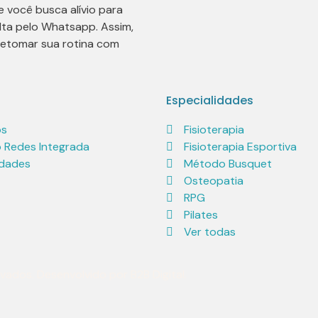
e você busca alívio para
lta pelo Whatsapp. Assim,
 retomar sua rotina com
Especialidades
ós
Fisioterapia
 Redes Integrada
Fisioterapia Esportiva
idades
Método Busquet
Osteopatia
RPG
Pilates
Ver todas
rvados. Desenvolvido por
B2B Digital.